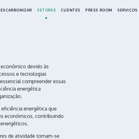
DESCARBONIZAR
SETORES
CLIENTES
PRESS ROOM
SERVIÇOS
r económico devido às
ocessos e tecnologias
 essencial compreender essas
iciência energética
ganização.
eficiência energética que
es económicos, contribuindo
 energéticos.
res de atividade tornam-se