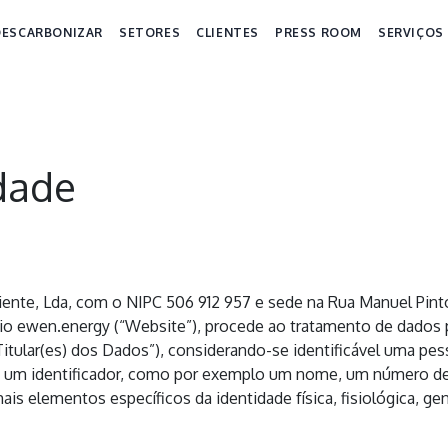
DESCARBONIZAR
SETORES
CLIENTES
PRESS ROOM
SERVIÇOS
idade
ente, Lda, com o NIPC 506 912 957 e sede na Rua Manuel Pin
io ewen.energy (“Website”), procede ao tratamento de dados p
“Titular(es) dos Dados”), considerando-se identificável uma pess
 a um identificador, como por exemplo um nome, um número de i
ais elementos específicos da identidade física, fisiológica, ge