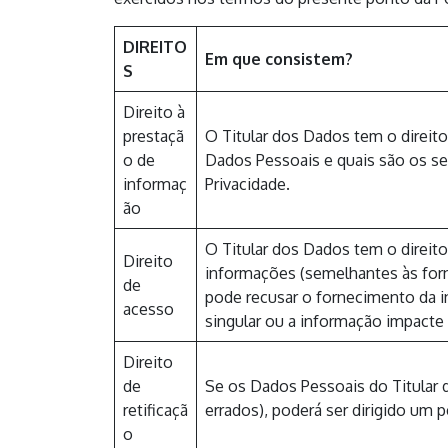
DIREITO
Em que consistem?
S
Direito à
prestaçã
O Titular dos Dados tem o direit
o de
Dados Pessoais e quais são os seu
informaç
Privacidade.
ão
O Titular dos Dados tem o direito
Direito
informações (semelhantes às forn
de
pode recusar o fornecimento da i
acesso
singular ou a informação impacte 
Direito
de
Se os Dados Pessoais do Titular
retificaçã
errados), poderá ser dirigido um 
o