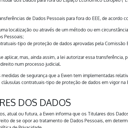
Titular dos Dados para fora do Espaço Económico Europeu (“EE
transferências de Dados Pessoais para fora do EEE, de acordo 
a uma localização ou através de um método ou em circunstânci
s Pessoais;
tratuais-tipo de proteção de dados aprovadas pela Comissão 
plicar, mas, ainda assim, a lei autorizar essa transferência, 
direito num processo judicial.
as medidas de segurança que a Ewen tem implementadas relativ
s cláusulas contratuais-tipo de proteção de dados em vigor na
ARES DOS DADOS
, atual ou futura, a Ewen informa que os Titulares dos Dados 
ireito de se opor ao tratamento de Dados Pessoais, em determi
ítica de Privacidade.