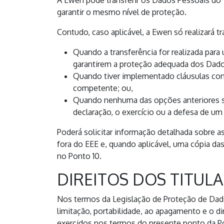
A Ewen pode transferir os Dados Pessoais do 
garantir o mesmo nível de proteção.
Contudo, caso aplicável, a Ewen só realizará 
Quando a transferência for realizada par
garantirem a proteção adequada dos Dado
Quando tiver implementado cláusulas con
competente; ou,
Quando nenhuma das opções anteriores se a
declaração, o exercício ou a defesa de um 
Poderá solicitar informação detalhada sobre 
fora do EEE e, quando aplicável, uma cópia da
no Ponto 10.
DIREITOS DOS TITUL
Nos termos da Legislação de Proteção de Dados
limitação, portabilidade, ao apagamento e o d
exercidos nos termos do presente ponto da Pol