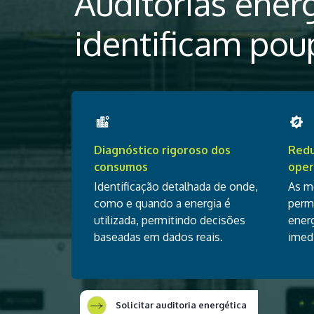
Auditorias ener
identificam pou
Diagnóstico rigoroso dos
Redu
consumos
oper
Identificação detalhada de onde,
As m
como e quando a energia é
perm
utilizada, permitindo decisões
ener
baseadas em dados reais.
imed
Solicitar auditoria energética