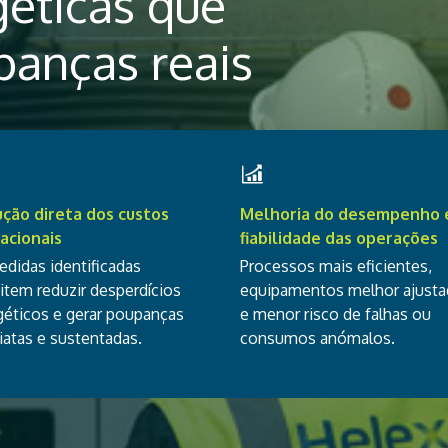
géticas que
panças reais
ção direta dos custos
Melhoria do desempenho 
acionais
fiabilidade das operações
edidas identificadas
Processos mais eficientes,
item reduzir desperdícios
equipamentos melhor ajust
géticos e gerar poupanças
e menor risco de falhas ou
iatas e sustentadas.
consumos anómalos.