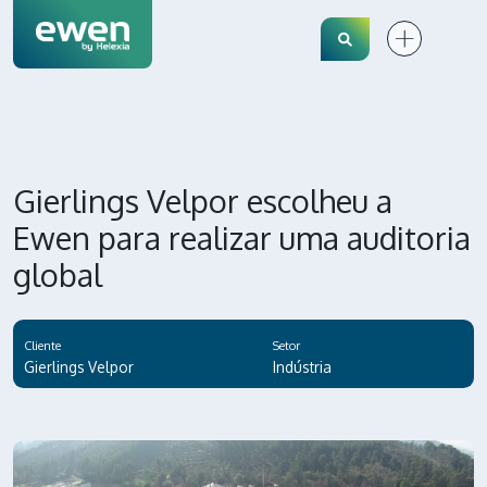
Search
Gierlings Velpor escolheu a
Ewen para realizar uma auditoria
global
Cliente
Setor
Gierlings Velpor
Indústria