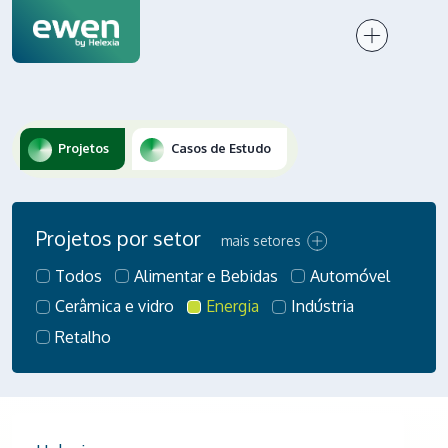
Projetos
Casos de Estudo
Projetos por setor
mais setores
Todos
Alimentar e Bebidas
Automóvel
Cerâmica e vidro
Energia
Indústria
Retalho
Resíduos e reciclagem
Serviços